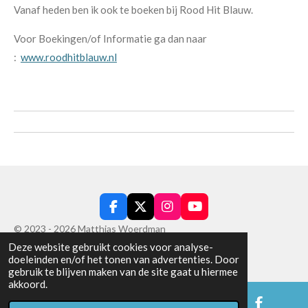
Vanaf heden ben ik ook te boeken bij Rood Hit Blauw.
Voor Boekingen/of Informatie ga dan naar
:
www.roodhitblauw.nl
F
X
I
Y
a
n
o
© 2023 - 2026 Matthias Woerdman
c
s
u
Deze website gebruikt cookies voor analyse-
Powered by
JouwWeb
e
t
T
doeleinden en/of het tonen van advertenties. Door
b
a
u
gebruik te blijven maken van de site gaat u hiermee
o
g
b
akkoord.
o
r
e
k
a