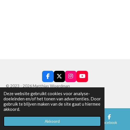
F
X
I
Y
a
n
o
© 2023 - 2026 Matthias Woerdman
c
s
u
Deze website gebruikt cookies voor analyse-
Powered by
JouwWeb
e
t
T
doeleinden en/of het tonen van advertenties. Door
b
a
u
gebruik te blijven maken van de site gaat u hiermee
o
g
b
akkoord.
o
r
e
k
a
m
Akkoord
E-mailadres
Telefoonnummer
Facebook