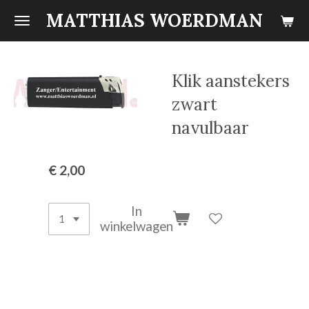
MATTHIAS WOERDMAN
Ga
direct
naar
de
Klik aanstekers
hoofdinhoud
zwart
navulbaar
€ 2,00
In
winkelwagen